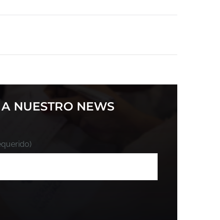
 A NUESTRO NEWS
equerido)