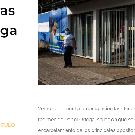
ras
ega
Vemos con mucha preocupación las eleccio
régimen de Daniel Ortega, situación que se
ÍCULO
encarcelamiento de los principales opositore