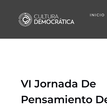
Saltar
al
INICIO
contenido
VI Jornada De
Pensamiento D