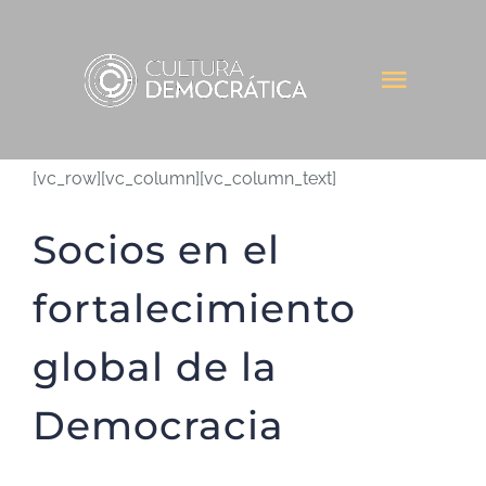
Saltar
al
Toggl
contenido
Naviga
INICIO
[vc_row][vc_column][vc_column_text]
INSTITUCIONAL
Socios en el
fortalecimiento
ACTIVIDADES
global de la
INICIATIVAS
Democracia
NOTICIAS