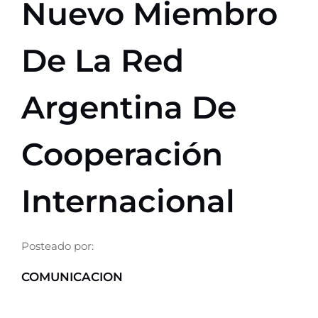
Nuevo Miembro
CONTACTO
De La Red
SER PARTE
Argentina De
Cooperación
Internacional
Posteado por:
COMUNICACION