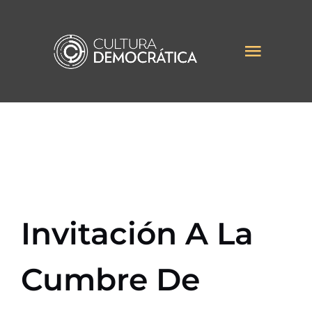
Saltar
al
Toggl
contenido
Naviga
INICIO
INSTITUCIONAL
ACTIVIDADES
Invitación A La
INICIATIVAS
Cumbre De
NOTICIAS