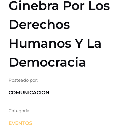
Ginebra Por Los
CONTACTO
Derechos
SER PARTE
Humanos Y La
Democracia
Posteado por:
COMUNICACION
Categoría:
EVENTOS