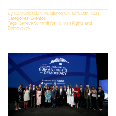
By
Comunicacion
Published On: abril 15th, 2021
Categories:
Eventos
Tags:
Geneva Summit for Human Rights and
Democracy