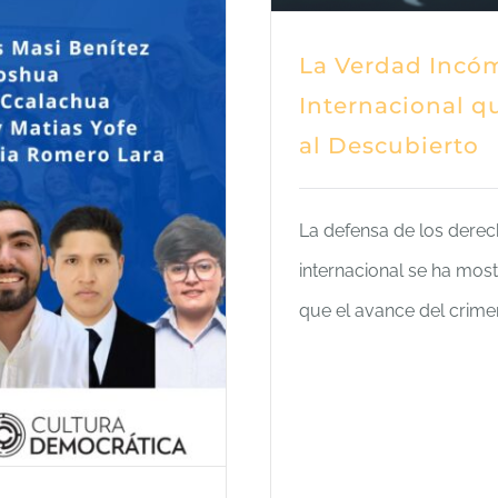
La Verdad Incóm
Internacional q
al Descubierto
La defensa de los dere
internacional se ha most
que el avance del crime