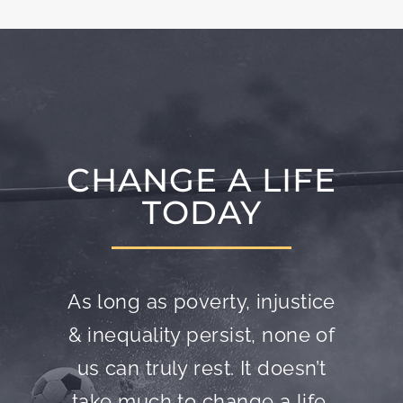
CHANGE A LIFE
TODAY
As long as poverty, injustice
& inequality persist, none of
us can truly rest. It doesn’t
take much to change a life,