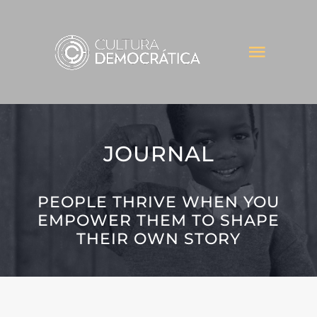
Saltar
al
Toggl
contenido
Naviga
INICIO
JOURNAL
INSTITUCIONAL
ACTIVIDADES
PEOPLE THRIVE WHEN YOU
EMPOWER THEM TO SHAPE
THEIR OWN STORY
INICIATIVAS
NOTICIAS